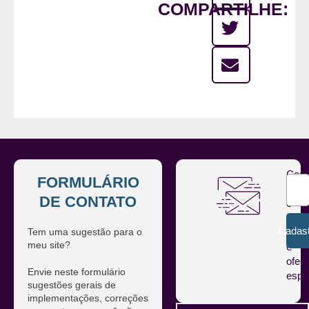
COMPARTILHE:
Cada
FORMULÁRIO
se
DE CONTATO
e
rece
Cadast
Tem uma sugestão para o
notíc
meu site?
e
ofert
Envie neste formulário
espe
sugestões gerais de
implementações, correções