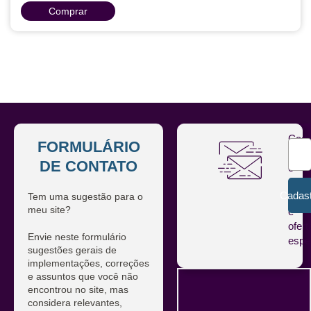
Comprar
Ver mais
Cada
FORMULÁRIO
se
DE CONTATO
e
rece
Cadast
Tem uma sugestão para o
notíc
meu site?
e
ofert
Envie neste formulário
espe
sugestões gerais de
implementações, correções
e assuntos que você não
encontrou no site, mas
considera relevantes,