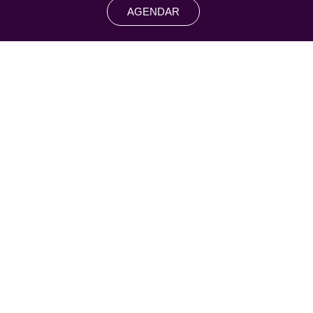
AGENDAR
Formas de Pagamento
Pix / Débito / Crédito
Parcelamento em até 12x (em 1x sem juros para você (eu
pago a taxa da máquina), de 2x a 12x você escolhe quantas
parcelas gostaria e terá a taxa cobrada pela empresa de
cartão).
Instagram / Siga-me